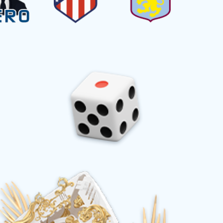
首页
/
体育焦点
组将由韩国籍专家领衔。这一变动发生在巴
队，虽带领队伍在亚运会等赛事中取得成绩，