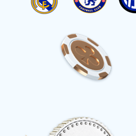
中国射箭队总教练李建波因管
2026-06-05 03:00
75 次阅读
中国射箭队近期迎来重大人事调整，总教
黎奥运会备战关键期，引发业内对团队协作
但其高压管理方式与部分队员及工作人员