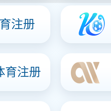
，但短期磨合风险不容忽视。一方面，队员需要适应新的训练节奏
形成反差；另一方面，语言障碍和文化差异可能影响战术传达效率
，部分老队员对李建波调岗持保留态度，认为其“严师出高徒”的
过去，而是为了在关键赛事前激活队伍潜能。”目前，队伍已开始
才。
是管理矛盾的必然结果，也是技术升级的战略选择。韩国籍专家
。但可以确定的是，这一调整已为队伍注入新的活力——从训练
奥运会的中国射箭队而言，这或许是一次破茧成蝶的关键转折。