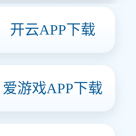
——例如朴成浩要求每日进行30分钟冥想
。目前国家队已安排翻译随队，并计划在三
方法仍有可取之处。体育总局竞技体育司副
新一轮选拔赛，新教练组将重点考察年轻选
领衔的新团队能否化解过渡期阵痛，在短时
日志到心理辅导，每个环节都在向更专业、
下一篇：
北京控股选秀大会瞄准内线，新赛季