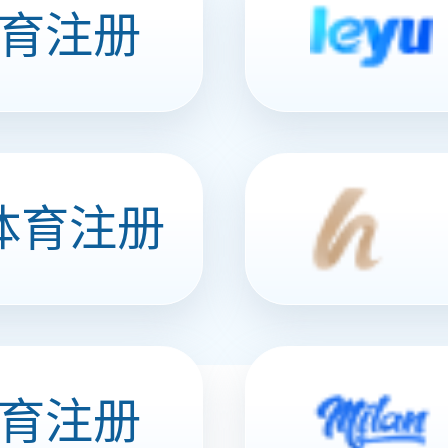
转会，称“中
乐部正式提出转会申请，其理由——...
规被罚，FIA
，迈凯伦与法拉利两支顶级车队因车...
，蔡斌变阵能
港站赛事即将拉开帷幕，中国女排将在此遭...