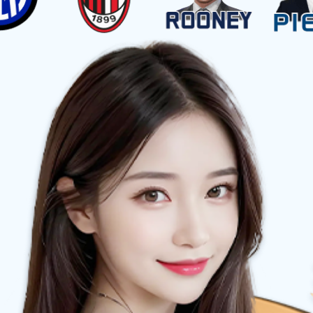
理争议被调岗，新教练组由韩国籍专家领衔
练李建波因长期存在的管理风格争议被调离岗位，新组建的教练
与训练模式的广泛讨论。据悉，李建波自2018年起执教国家
产生摩擦，最终促使体育总局做出换帅决定。