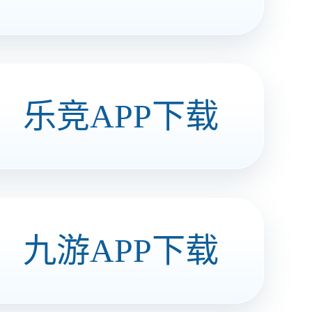
推荐平台
乐动平台
华体会平台
金年会
爱游戏官方网站
米兰官方网站
华体会平台