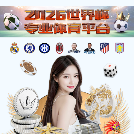
注册入口
首页
体育动态
热火斯波放话不满足于东部第七，莱利承诺为其引援却遭巴特勒回怼
2026-08-02
PCL赛区4AM三名主力合同到期集体挂牌，韦神紧急直播否认退役被弹幕嘲讽“卖队跑路”
2026-08-02
爱德华兹上季场均26.9分创生涯新高，森林狼新赛季首战将验成色
2026-08-02
小虎肺部感染后体能储备下降，WBG中单复出初期状态成谜__br_
2026-08-01
成都蓉城场均抢断18.6次高居榜首，五轮零封创队史中超最佳战绩
2026-08-01
浙江广厦110-100双杀山东高速，胡金秋砍下28分12篮板统治禁区
2026-08-01
王楚钦反手拧拉得分率78% vs 张本智和反手快撕得分率75%，中远台相持战术对决
2026-07-31