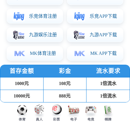
北京首钢不满判罚集体退赛抗议，CBA官方开出50万元罚单
2026-07-27
高芙赛季硬地胜率高达88%，领跑WTA积分榜近千分
2026-07-27
肖若腾体操全能世锦赛金牌，2027年世锦赛或冲击奥运冠军
2026-07-26
UFC轻量级冠军战前瞻：马哈切夫地面压制对奥利维拉站立打击，胜负关键在体能
2026-07-26
长春亚泰外援塞尔吉尼奥申请转会，称“中超平台已无上升空间”
2026-07-26
弗里茨本土作战美网压力倍增，近三年硬地赛季胜率持续下滑
2026-07-25
独行侠东契奇减重后速度提升，预测新赛季场均突破30分
2026-07-25
电竞LPL春季赛裁判误判双杀，拳头游戏或完善“时空回溯”使用规范
2026-07-24
赖俊豪赛季场均篮板7.5个，天津男篮内线奇兵
2026-07-24
安赛龙与石宇奇第三局体能数据对比：跑动距离少400米但失误率低15%，战术选择引热议
2026-07-23
周冠宇荷兰站雨战排位赛闯入Q3，个人职业生涯首次在雨中赛道击败队友
2026-07-23