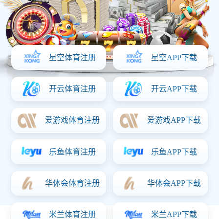
Knight单杀次数18次对比Scout仅9次，LPL中单线上压制力差距揭示战术权重
2026-07-31
海港签约奥斯卡续约后场均传球82次，对比泰山莫伊塞斯75次，中场指挥官效率胜出
2026-07-31
张之臻接发球局胜率突破35%，中国男网首个大满贯种子席位或在2027年实现
2026-07-30
瓜迪奥拉公开批评VAR耗时 vs 阿尔特塔抱怨裁判尺度，师徒战术炮轰谁更狠？
2026-07-30
大连实德八次顶级联赛冠军已成历史 vs 大连人2026年尚未摆脱保级区，足球城兴衰交替
2026-07-30
雄鹿字母哥禁区命中率72%冠绝联盟，利拉德挡拆后三分命中率较上季提升5%
2026-07-29
武汉三镇马尔康头球破门被吹犯规，裁判与VAR沟通长达3分钟引不满？
2026-07-29
新疆男篮阿不都沙拉木伤愈复出，邱彪锋线调整能否重现昔日辉煌？
2026-07-29
梅德维德夫与西西帕斯反手直线得分率对比：梅德维德夫35%优于西西帕斯28%
2026-07-28
阿森纳单赛季积分创队史纪录，但阿尔特塔临场换人慢半拍遭名宿炮轰
2026-07-28
马德里竞技菲利克斯租借巴萨到期，西蒙尼是否会重新启用？
2026-07-28