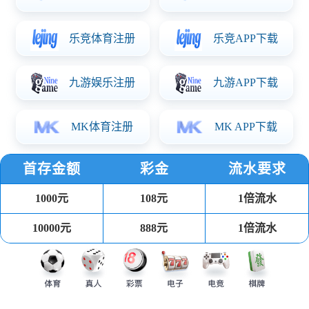
过程中存在的违规接触行为。据权威渠道透露，已有
两家俱乐部因在未获授权的情况下私下接触外籍主教
练候选人而遭曝光，引发业内广泛关注。这一举措标
志着足协在规范转会与选帅市场方面迈出重要一步，
旨在维护联赛公平竞争环境。