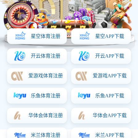
手机App
网页版
足协严查换帅违规接触，两家俱乐
部被曝私下接触外教
2026-06-10 03:00
38 次阅读
首页
/
体育焦点
中国足协近日宣布启动专项调查，严查俱乐部在换帅