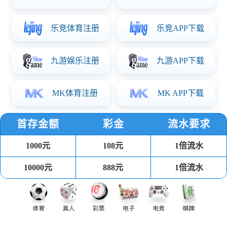
曼继续以不可阻挡的势头领跑积分榜，战绩斐然，展
现出在法国国内的绝对统治力。然而，随着欧冠淘汰
赛的日益临近，这支豪华之师再次面临外界尖锐的审
视：联赛中的“一枝独秀”能否转化为欧冠赛场的决定
性胜利，将直接决定整个赛季的成败。