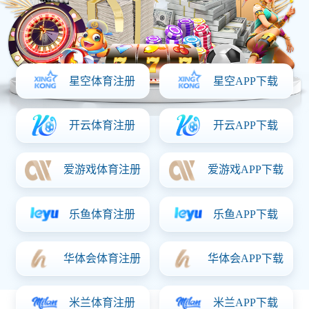
手机App
网页版
巴黎圣日耳曼法甲一枝独秀，但欧
冠淘汰赛表现决定赛季成败
2026-06-08 03:00
83 次阅读
首页
/
体育焦点
2024-2025赛季法甲联赛已进入下半程，巴黎圣日耳