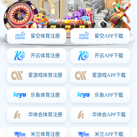
手机App
网页版
英超前四争夺激烈：热刺与切尔西
同积59分，净胜球成关键
2026-06-08 03:00
33 次阅读
首页
/
体育焦点
英超联赛进入收官阶段，争四局势愈发白热化。第34