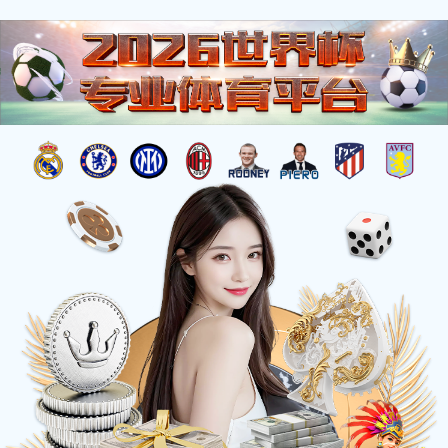
注册入口
华体会官方端网站登录入口
APP与网页版入口｜畅享全球
体育赛事与数据服务
欢迎访问
华体会官方端网站登录入口
，提供全
面覆盖足球、篮球、电竞等项目的赛事资讯与数
据内容， 支持
APP下载
与
网页使用
，每日同步
更新千场比赛，聚焦热门体育内容， 助您轻松
获取赛事动态，掌握比赛节奏。