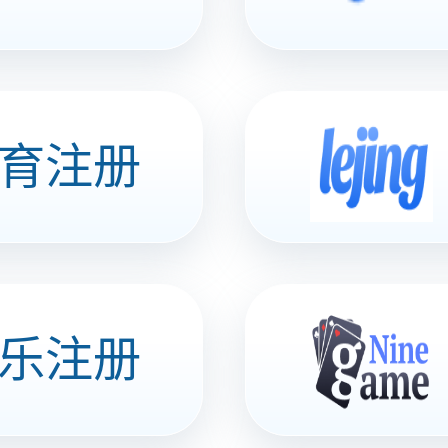
联系我们
快速导航
App下载
关于我们
隐私政策
ort@cumberlandgapconnection.com
用户协议
网站地图