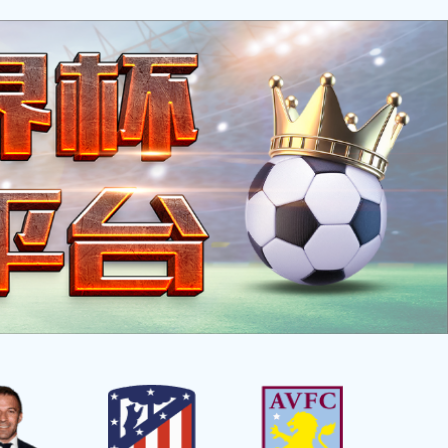
注册入口
全球体育赛事与数据服务
与数据内容， 支持
APP下载
与
网页使
动态，掌握比赛节奏。