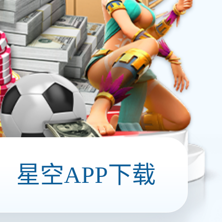
端最可靠的依仗。然而，随着本赛季结束，
新合同薪资远高于俱乐部给出的报价，考虑
俱乐部更倾向于签订“1+1”或短期合同
，放弃哈德森意味着需要寻找一位新的后场
得主，在经历了伤病的漫长折磨与海外联赛
那么简单。一方面，他的个人能力毋庸置
和爆发力不可避免地出现下滑，能否适应现
，丁彦雨航的回归很可能需要他接受从绝对
验他的技术，更考验他的心理承受能力。