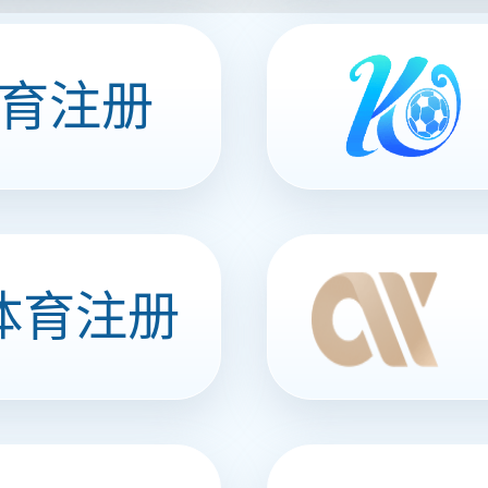
围绕“新老交替”的深度重组。哈德森的离去，意味着球队必须重
峻：外援选择上，能否找到一位既具备个人得分能力，又能串联全
些都将直接影响球队在新赛季的竞争力。从长远来看，山东高速
或许能像一些NBA老将那样，通过牺牲出手权，成为球队更衣室
高速，正站在一个决定未来数年走势的十字路口——是继续依赖
慢揭晓。