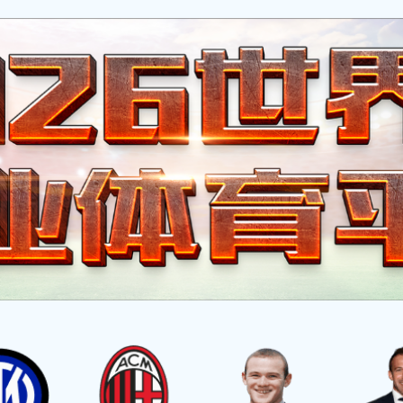
App下载
关于我们
体育焦点
录入口
APP与网页版入口｜畅享
，提供全面覆盖足球、篮球、电竞等项目的赛事资讯
场比赛，聚焦热门体育内容， 助您轻松获取赛事
手机App
网页版